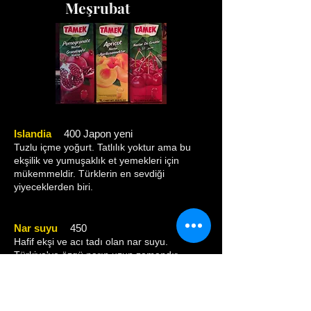
Meşrubat
Islandia
400 Japon yeni
Tuzlu içme yoğurt. Tatlılık yoktur ama bu
ekşilik ve yumuşaklık et yemekleri için
mükemmeldir. Türklerin en sevdiği
yiyeceklerden biri.
Nar suyu
450
Hafif ekşi ve acı tadı olan nar suyu.
Türkiye'ye özgü narın uzun zamandır
güzellik için etkili olduğu söyleniyor ve
kadınlar arasında çok popüler.