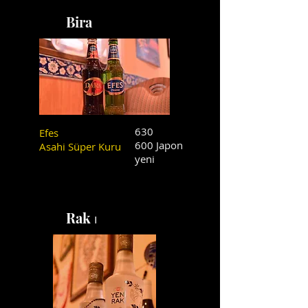
Bira
630
Efes
600 Japon
Asahi Süper Kuru
yeni
Rak
ı