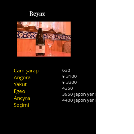
Beyaz
Cam şarap
630
¥ 3100
Angora
¥ 3300
Yakut
4350
Egeo
3950 Japon yeni
Ancyra
4400 Japon yeni
Seçimi