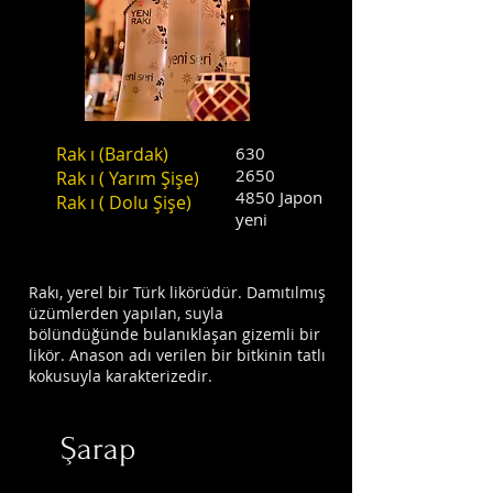
Rak
ı
(Bardak)
630
2650
Rak
ı
(
Yarım Şişe)
4850 Japon
Rak
ı
(
Dolu Şişe)
yeni
Rakı, yerel bir Türk likörüdür. Damıtılmış
üzümlerden yapılan, suyla
bölündüğünde bulanıklaşan gizemli bir
likör. Anason adı verilen bir bitkinin tatlı
kokusuyla karakterizedir.
Şarap