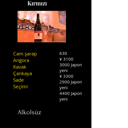
Kırmızı
Cam şarap
630
¥ 3100
Angora
3000 Japon
Kavak
yeni
Çankaya
¥ 3300
Sade
2900 Japon
Seçimi
yeni
4400 Japon
yeni
Alkolsüz